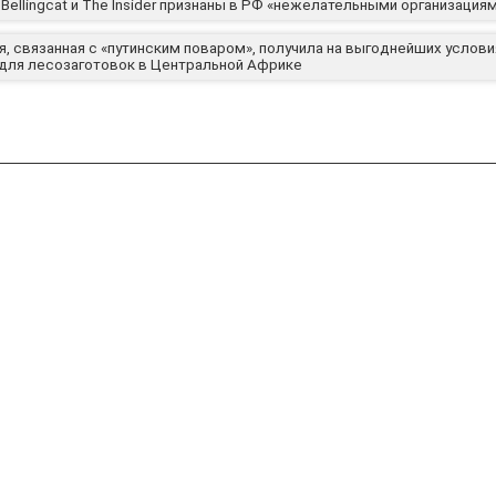
Bellingcat и The Insider признаны в РФ «нежелательными организация
, связанная с «путинским поваром», получила на выгоднейших услови
 для лесозаготовок в Центральной Африке