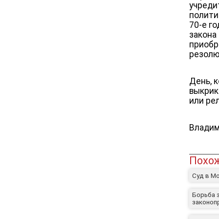
учреди
полити
70-е го
закона
приобр
резолю
День, 
выкрик
или ре
Владим
Похож
Суд в М
Борьба 
законоп