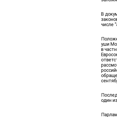
В доку
законо
числе 
Положе
уши Мо
в част
Евросо
ответс
рассмо
россий
обраще
сентяб
Послед
один и
Парлам