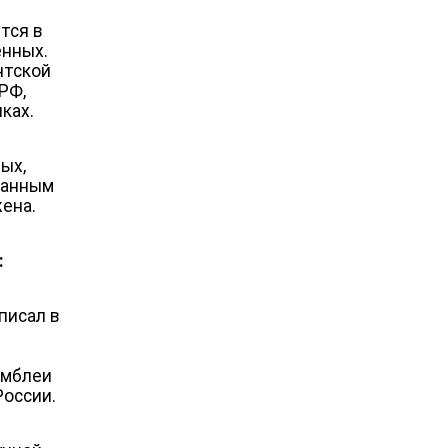
тся в
енных.
нтской
РФ,
ках.
ых,
ванным
жена.
:
писал в
амблеи
России.