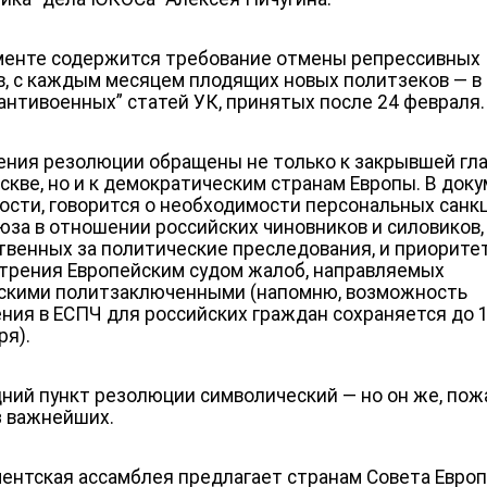
менте содержится требование отмены репрессивных
в, с каждым месяцем плодящих новых политзеков — в
“антивоенных” статей УК, принятых после 24 февраля.
ния резолюции обращены не только к закрывшей гла
скве, но и к демократическим странам Европы. В доку
ности, говорится о необходимости персональных санк
юза в отношении российских чиновников и силовиков,
твенных за политические преследования, и приорите
трения Европейским судом жалоб, направляемых
скими политзаключенными (напомню, возможность
ния в ЕСПЧ для российских граждан сохраняется до 
ря).
ний пункт резолюции символический — но он же, пож
з важнейших.
ентская ассамблея предлагает странам Совета Евро