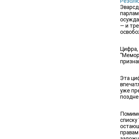
Резолю
Эварсд
парлам
осужда
— и тр
освобо
Цифра,
“Мемор
призна
Эта ци
впечат
уже пр
поздне
Помимо
списку
остающ
правам
заложн