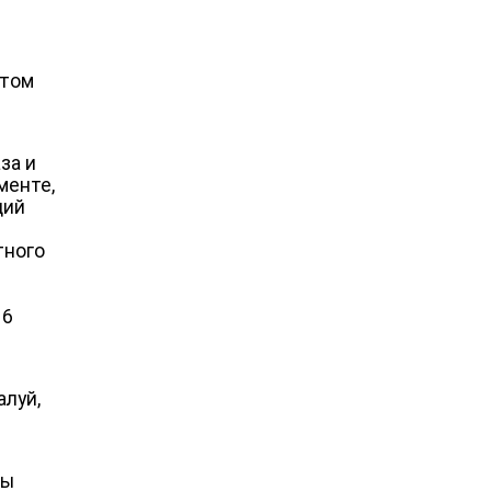
 том
за и
менте,
ций
тного
16
алуй,
пы