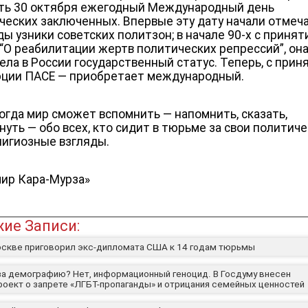
ть 30 октября ежегодный Международный день
ческих заключенных. Впервые эту дату начали отмеча
ды узники советских политзон; в начале 90-х с приня
 “О реабилитации жертв политических репрессий”, он
ела в России государственный статус. Теперь, с прин
ции ПАСЕ — приобретает международный.
когда мир сможет вспомнить — напомнить, сказать,
нуть — обо всех, кто сидит в тюрьме за свои политич
лигиозные взгляды.
ир Кара-Мурза
»
ие Записи:
оскве приговорил экс-дипломата США к 14 годам тюрьмы
за демографию? Нет, информационный геноцид. В Госдуму внесен
роект о запрете «ЛГБТ-пропаганды» и отрицания семейных ценностей