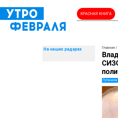
КРАСНАЯ КНИГА
Главная
На наших радарах
Влад
СИЗО
поли
Путинизм