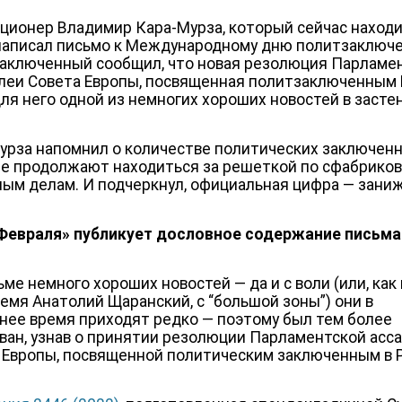
ционер Владимир Кара-Мурза, который сейчас находи
написал письмо к Международному дню политзаключ
заключенный сообщил, что новая резолюция Парламе
леи Совета Европы, посвященная политзаключенным 
для него одной из немногих хороших новостей в застен
урза напомнил о количестве политических заключенн
е продолжают находиться за решеткой по сфабрико
ным делам. И подчеркнул, официальная цифра — зани
Февраля
»
публикует дословное содержание письма
ме немного хороших новостей — да и с воли (или, как 
ремя Анатолий Щаранский, с “большой зоны”) они в
нее время приходят редко — поэтому был тем более
ван, узнав о принятии резолюции Парламентской асс
 Европы, посвященной политическим заключенным в 