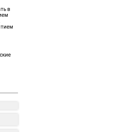
ть в
тием
а
ятием
еские