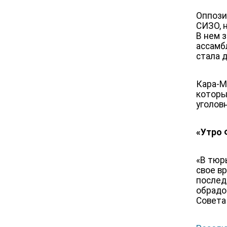
Оппози
СИЗО, 
В нем 
ассамб
стала 
Кара-М
которы
уголов
«
Утро 
«
В тюрь
свое в
послед
обрадо
Совета