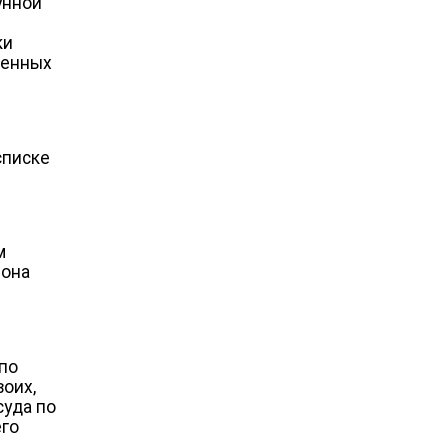
унной
ки
ченных
списке
м
 она
по
воих,
суда по
его