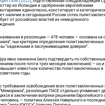
ция 2446 (2022)
, подготовленная спецдокладчицей С
оттир из Исландии и одобренная европейскими
ентариями единогласно, констатирует и категоричес
ет наличие в сегодняшней России сотен политзаклю
ебует от российских властей их немедленного
ждения.
 названная в резолюции — 478 человек — основана на 
иала”, чьи критерии определения политзаключенных
ны “надежными и заслуживающими доверия”.
фра явно занижена (могу подтвердить по собственны
лениям после почти трех месяцев заключения) — но и
евышает известное количество политзаключенных в
советские годы.
 требования освобождения всех политзаключенных 
 “Мемориала”, резолюция ПАСЕ отдельно упоминает д
ихся в заключении вопреки решениям Европейского 
 человека, — политика Алексея Навального и последн
ика “дела ЮКОСа” Алексея Пичугина.