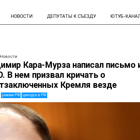
НОВОСТИ
ДЕПУТАТЫ К СЪЕЗДУ
ЮТУБ-КАНА
/
Новости
имир Кара-Мурза написал письмо 
. В нем призвал кричать о
тзаключенных Кремля везде
режим РФ
цензура в РФ