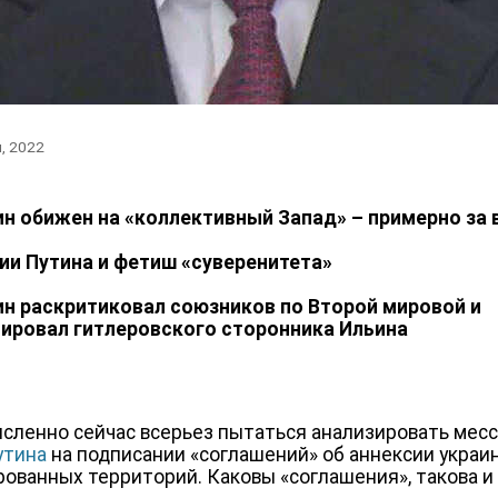
я, 2022
ин обижен на «коллективный Запад» – примерно за 
ии Путина и фетиш «суверенитета»
ин раскритиковал союзников по Второй мировой и
ировал гитлеровского сторонника Ильина
сленно сейчас всерьез пытаться анализировать мес
утина
на подписании «соглашений» об аннексии украи
рованных территорий. Каковы «соглашения», такова и 