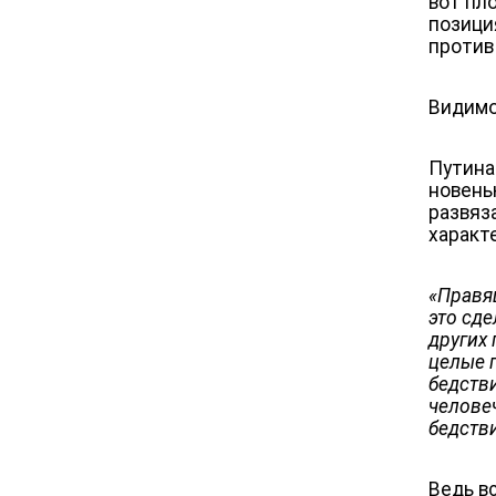
вот пл
позици
против 
Видимо
Путина
новеньк
развяз
характе
«Правя
это сде
других 
целые 
бедств
челове
бедств
Ведь в