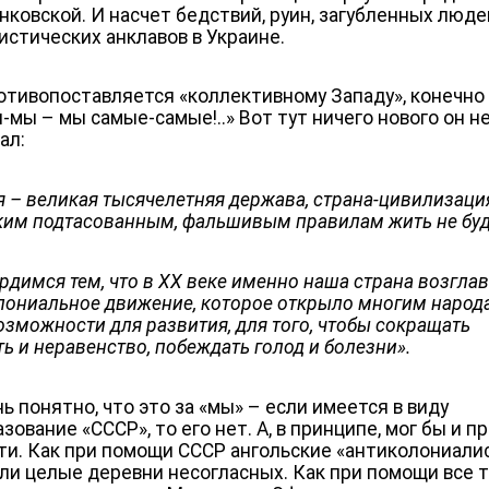
нковской. И насчет бедствий, руин, загубленных люде
истических анклавов в Украине.
ротивопоставляется «коллективному Западу», конечно
-мы – мы самые-самые!..» Вот тут ничего нового он н
ал:
я – великая тысячелетняя держава, страна-цивилизаци
аким подтасованным, фальшивым правилам жить не буд
рдимся тем, что в XX веке именно наша страна возгла
лониальное движение, которое открыло многим народ
озможности для развития, для того, чтобы сокращать
ь и неравенство, побеждать голод и болезни».
ь понятно, что это за «мы» – если имеется в виду
зование «СССР», то его нет. А, в принципе, мог бы и 
ти. Как при помощи СССР ангольские «антиколониали
ли целые деревни несогласных. Как при помощи все 