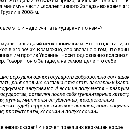
охо. Это, давайте скажем прямо, слишком толерантна
я минимум части «коллективного Запада» во время аг
Грузии в 2008-м.
, все это и надо считать «ударами по нам»?
 мучает западный неоколониализм. Вот это, кстати, ч
ое в его речах. Возможно, это связано с тем, что войн
анная им против Украины, носит однозначно колониа
р. Говорит он о Западе, а на самом деле – о себе:
щие верхушки одних государств добровольно соглаша
лать, добровольно соглашаются стать вассалами [Запад
подкупают, запугивают. А если не получается – разруш
государства, оставляя после себя гуманитарные катаст
ия, руины, миллионы загубленных, искореженных
ческих судеб, террористические анклавы, зоны социал
ия, протектораты, колонии и полуколонии».
се верно сказал! И насчет правящих верхушек вроде