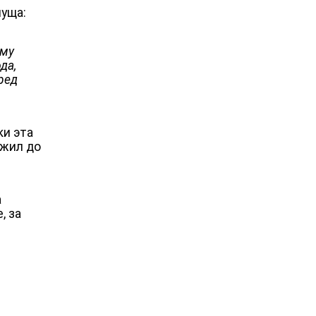
пуща:
ому
да,
ред
ки эта
ожил до
а
, за