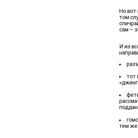
Но вот
том сл
спичра
сам – з
И из в
направ
разъ
тот 
«джинг
фети
рассма
поддан
гомо
тем же