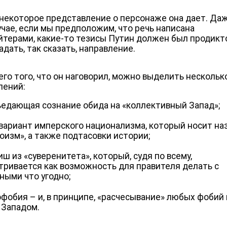
 некоторое представление о персонаже она дает. Даж
учае, если мы предположим, что речь написана
йтерами, какие-то тезисы Путин должен был продикт
адать, так сказать, направление.
сего того, что он наговорил, можно выделить нескольк
лений:
едающая сознание обида на «коллективный Запад»;
вариант имперского национализма, который носит на
оизм», а также подтасовки истории;
ш из «суверенитета», который, судя по всему,
тривается как возможность для правителя делать с
ными что угодно;
фобия – и, в принципе, «расчесывание» любых фобий
 Западом.