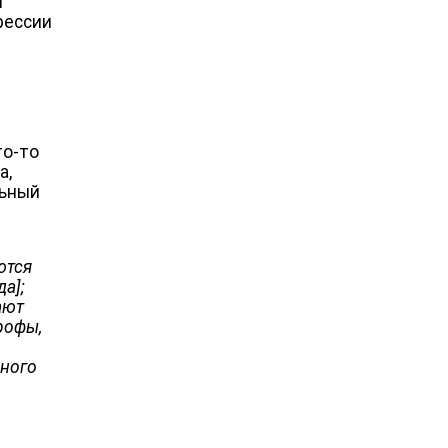
я
рессии
то-то
а,
льный
ются
а];
ают
рофы,
ьного