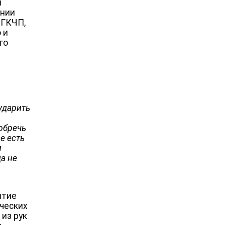
и
ении
 ГКЧП,
 и
го
ударить
обречь
е есть
и
да не
ятие
ических
 из рук