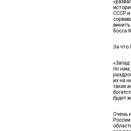
«разва
истори
СССР и
сорвав
винить
босса 
За что
«
Запад
по нам,
раздро
их на н
такая 
богатст
будет ж
Очень 
России
областе