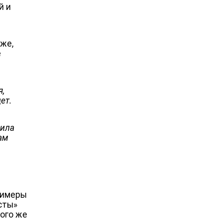
й и
 же,
е
я,
ет.
вила
ам
примеры
сты»
того же