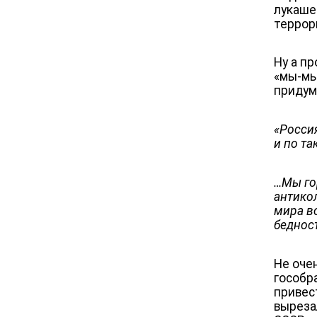
лукаше
террор
Ну а п
«мы-мы
придум
«
Росси
и по т
…Мы го
антико
мира в
бедност
Не очен
гособра
привес
выреза