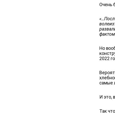
Очень 
«
…Посл
волеиз
развал
фактом
Но воо
констр
2022 г
Вероят
хлебно
самые 
И это,
Так чт