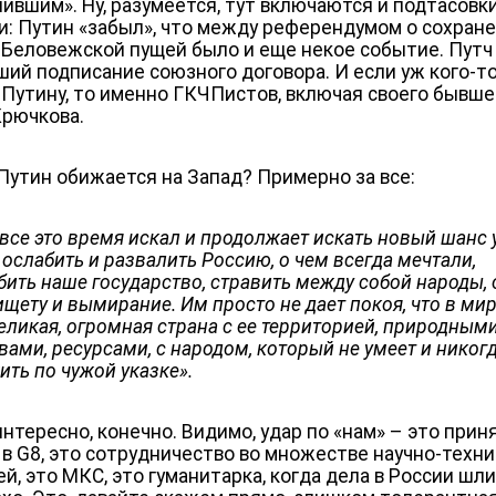
лившим». Ну, разумеется, тут включаются и подтасовк
и: Путин «забыл», что между референдумом о сохран
 Беловежской пущей было и еще некое событие. Путч
ший подписание союзного договора. И если уж кого-то
 Путину, то именно ГКЧПистов, включая своего бывше
Крючкова.
 Путин обижается на Запад? Примерно за все:
 все это время искал и продолжает искать новый шанс 
 ослабить и развалить Россию, о чем всегда мечтали,
бить наше государство, стравить между собой народы, 
ищету и вымирание. Им просто не дает покоя, что в мир
великая, огромная страна с ее территорией, природным
вами, ресурсами, с народом, который не умеет и никог
ить по чужой указке».
интересно, конечно. Видимо, удар по «нам» – это прин
 в G8, это сотрудничество во множестве научно-техн
й, это МКС, это гуманитарка, когда дела в России шли