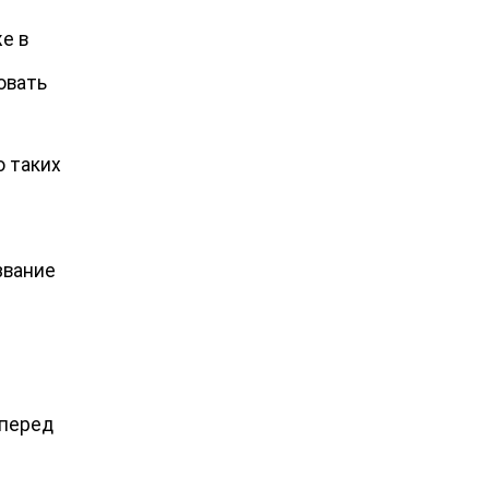
е в
овать
о таких
звание
 перед