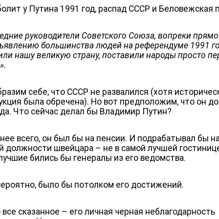
болит у Путина 1991 год, распад СССР и Беловежская 
едние руководители Советского Союза, вопреки прям
ъявлению большинства людей на референдуме 1991 го
или нашу великую страну, поставили народы просто пе
».
бразим себе, что СССР не развалился (хотя историчес
укция была обречена). Но вот предположим, что он д
ода. Что сейчас делал бы Владимир Путин?
нее всего, он был бы на пенсии. И подрабатывал бы н
й должности швейцара – не в самой лучшей гостинице
лучшие бились бы генералы из его ведомства.
 вероятно, было бы потолком его достижений.
о все сказанное – его личная черная неблагодарность