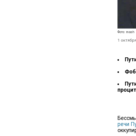
Фото: mash
1 октябр
Пут
Фоб
Пут
процит
Бессмы
речи П
оккупи