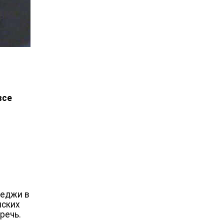
все
седжи в
нских
речь.