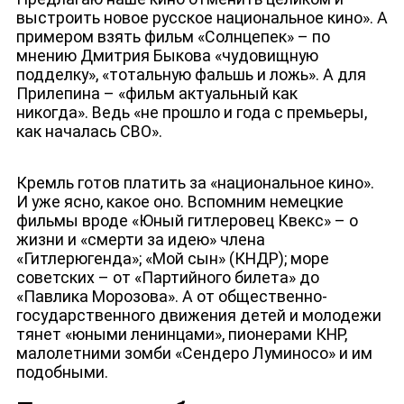
выстроить новое русское национальное кино». А
примером взять фильм «Солнцепек» – по
мнению Дмитрия Быкова «чудовищную
подделку», «тотальную фальшь и ложь». А для
Прилепина – «фильм актуальный как
никогда». Ведь «не прошло и года с премьеры,
как началась СВО».
Кремль готов платить за «национальное кино».
И уже ясно, какое оно. Вспомним немецкие
фильмы вроде «Юный гитлеровец Квекс» – о
жизни и «смерти за идею» члена
«Гитлерюгенда»; «Мой сын» (КНДР); море
советских – от «Партийного билета» до
«Павлика Морозова». А от общественно-
государственного движения детей и молодежи
тянет «юными ленинцами», пионерами КНР,
малолетними зомби «Сендеро Луминосо» и им
подобными.