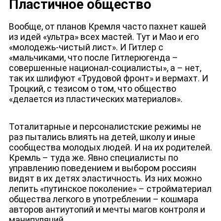
Пластичное общество
Вообще, от планов Кремля часто пахнет кашей
из идей «ультра» всех мастей. Тут и Мао и его
«молодежь-чистый лист». И Гитлер с
«мальчиками, что после Гитлерюгенда –
совершенные национал-социалисты», а – нет,
так их шлифуют «Трудовой фронт» и вермахт. И
Троцкий, с тезисом о том, что общество
«делается из пластических материалов».
Тоталитарные и персоналистские режимы не
раз пытались влиять на детей, школу и иные
сообщества молодых людей. И на их родителей.
Кремль – туда же. Явно специалисты по
управлению поведением и выбором россиян
ДЕПУТАТЫ К СЪЕЗДУ
видят в их детях эластичность. Из них можно
лепить «путинское поколение» – стройматериал
общества легкого в употреблении – кошмара
авторов антиутопий и мечты магов контроля и
манипуляций.