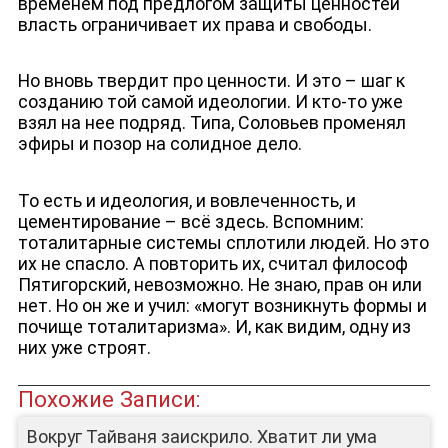
временем под предлогом защиты ценностей
власть ограничивает их права и свободы.
Но вновь твердит про ценности. И это – шаг к
созданию той самой идеологии. И кто-то уже
взял на нее подряд. Типа, Соловьев променял
эфиры и позор на солидное дело.
То есть и идеология, и вовлеченность, и
цементирование – всё здесь. Вспомним:
ЛИЦА КАНАЛА
тоталитарные системы сплотили людей. Но это
их не спасло. А повторить их, считал философ
Пятигорский, невозможно. Не знаю, прав он или
нет. Но он же и учил: «могут возникнуть формы и
почище тоталитаризма». И, как видим, одну из
них уже строят.
Похожие Записи:
Вокруг Тайваня заискрило. Хватит ли ума