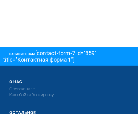
[contact-form-7 id="859"
НАПИШИТЕ НАМ
title="Контактная форма 1"]
О НАС
О телеканале
Как обойти блокировку
ОСТАЛЬНОЕ
Интервью
Колонки
Авторы