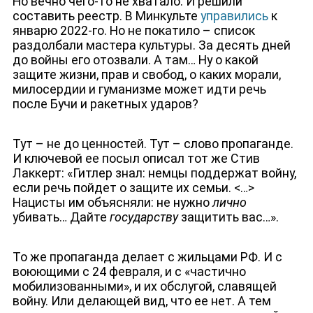
Но вечно чего-то не хватало. И решили
составить реестр. В Минкульте
управились
к
январю 2022-го. Но не покатило – список
раздолбали мастера культуры. За десять дней
до войны его отозвали. А там… Ну о какой
защите жизни, прав и свобод, о каких морали,
милосердии и гуманизме может идти речь
после Бучи и ракетных ударов?
Тут – не до ценностей. Тут – слово пропаганде.
И ключевой ее посыл описал тот же Стив
Лаккерт: «Гитлер знал: немцы поддержат войну,
если речь пойдет о защите их семьи. <…>
Нацисты им объясняли: не нужно
лично
убивать… Дайте
государству
защитить вас…».
То же пропаганда делает с жильцами РФ. И с
воюющими с 24 февраля, и с «частично
мобилизованными», и их обслугой, славящей
войну. Или делающей вид, что ее нет. А тем