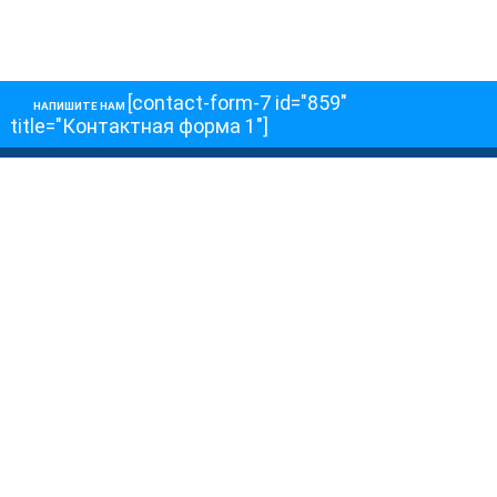
[contact-form-7 id="859"
НАПИШИТЕ НАМ
title="Контактная форма 1"]
О НАС
О телеканале
Как обойти блокировку
ОСТАЛЬНОЕ
Интервью
Колонки
Авторы
ПРИСОЕДЕНЯЙТЕСЬ!
Блоги
Депутаты к Съезду
Facebook
Интервью
Истории
Twitter
Колонки
Красная книга
Хроники Войны