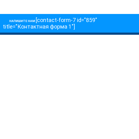
[contact-form-7 id="859"
НАПИШИТЕ НАМ
title="Контактная форма 1"]
О НАС
О телеканале
Как обойти блокировку
ОСТАЛЬНОЕ
Интервью
Колонки
Авторы
ПРИСОЕДЕНЯЙТЕСЬ!
Блоги
Депутаты к Съезду
Facebook
Интервью
Истории
Twitter
Колонки
Красная книга
Telegram
Хроники Войны
Эксперты о главном
YouTube
Эфиры
О нас