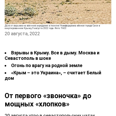
Дым от взрывов на военном аэродроме в поселке Новофедоровка вблизи города Саки в
оккупированном Крыму, 9 августа 2022 года. Фото: ТАСС
20 августа, 2022
Взрывы в Крыму. Все в дыму. Москва и
Севастополь в шоке
Огонь по врагу на родной земле
«Крым – это Украина», – считает Белый
дом
От первого «звоночка» до
мощных «хлопков»
20 августа утро в севастопольских чатах