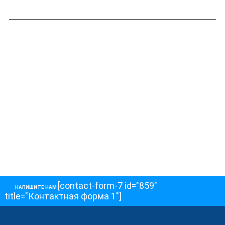
[contact-form-7 id="859"
НАПИШИТЕ НАМ
title="Контактная форма 1"]