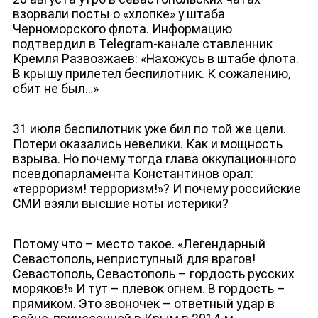
взорвали посты о «хлопке» у штаба
Черноморского флота. Информацию
подтвердил в Telegram-канале ставленник
Кремля Развозжаев: «Нахожусь в штабе флота.
В крышу прилетел беспилотник. К сожалению,
сбит не был…»
НОВОСТИ
31 июля беспилотник уже бил по той же цели.
Потери оказались невелики. Как и мощность
взрыва. Но почему тогда глава оккупационного
псевдопарламента Константинов орал:
«терроризм! терроризм!»? И почему российские
СМИ взяли высшие ноты истерики?
Потому что – место такое. «Легендарный
Севастополь, неприступный для врагов!
Севастополь, Севастополь – гордость русских
моряков!» И тут – плевок огнем. В гордость –
прямиком. Это звоночек – ответный удар в