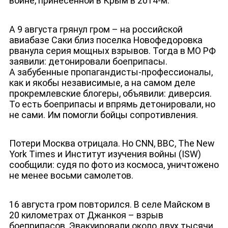
войне, принесенной в Крым в 2014-м.
А 9 августа грянул гром – на российской
авиабазе Саки близ поселка Новофедоровка
рванула серия мощных взрывов. Тогда в МО РФ
заявили: детонировали боеприпасы.
А забубенные пропагандисты-профессионалы,
как и якобы независимые, а на самом деле
прокремлевские блогеры, объявили: диверсия.
То есть боеприпасы и впрямь детонировали, но
не сами. Им помогли бойцы сопротивления.
Потери Москва отрицала. Но CNN, BBC, The New
York Times и Институт изучения войны (ISW)
сообщили: судя по фото из космоса, уничтожено
не менее восьми самолетов.
16 августа гром повторился. В селе Майском в
20 километрах от Джанкоя – взрыв
боеприпасов. Эвакуировали около двух тысячи