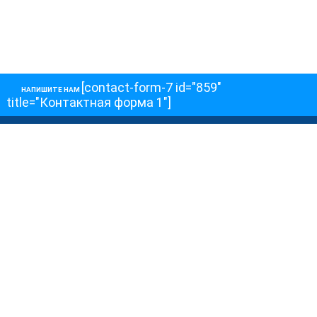
[contact-form-7 id="859"
НАПИШИТЕ НАМ
title="Контактная форма 1"]
О НАС
О телеканале
Как обойти блокировку
ОСТАЛЬНОЕ
Интервью
Колонки
Авторы
ПРИСОЕДЕНЯЙТЕСЬ!
Блоги
Депутаты к Съезду
Facebook
Интервью
Истории