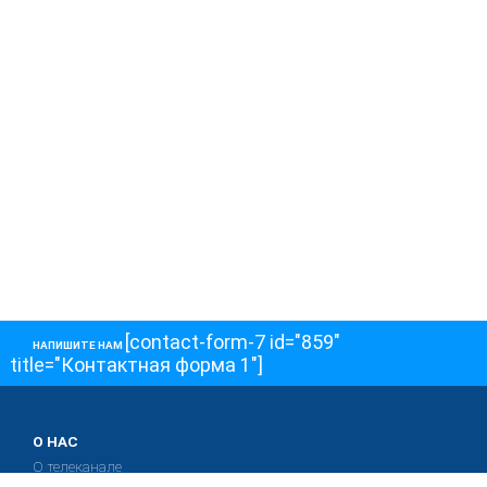
[contact-form-7 id="859"
НАПИШИТЕ НАМ
title="Контактная форма 1"]
О НАС
О телеканале