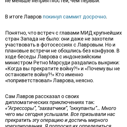
не меньше неприятностей, чем первый.
В итоге Лавров
покинул саммит досрочно
.
Понятно, что встреч с главами МИД крупнейших
стран Запада не было: они даже не захотели
участвовать в фотосессиях с Лавровым. Но и
плановые встречи не обошлись без конфузов. В
ходе беседы Лаврова с индонезийским
министром Ретно Марсуди раздались выкрики:
«Когда вы прекратите войну?!» и «Почему вы не
остановите войну?!» Кто именно
«поприветствовал» Лаврова, неясно.
НОВОСТИ
Сам Лавров рассказал о своих
дипломатических приключениях так:
«”Агрессоры”, “захватчики”, “оккупанты”… Много
чего мы сегодня услышали. Все призывали нас
прекратить эту операцию и достичь мирного
урегулирования. Я попросил их определиться,