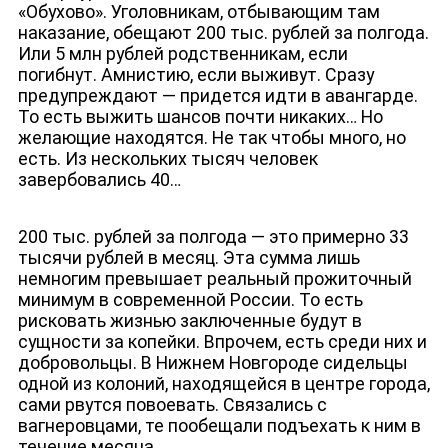
«Обухово». Уголовникам, отбывающим там
наказание, обещают 200 тыс. рублей за полгода.
Или 5 млн рублей родственникам, если
ЮТУБ-КАНАЛ
погибнут. Амнистию, если выживут. Сразу
предупреждают — придется идти в авангарде.
То есть выжить шансов почти никаких… Но
желающие находятся. Не так чтобы много, но
есть. Из нескольких тысяч человек
завербовались 40…
200 тыс. рублей за полгода — это примерно 33
тысячи рублей в месяц. Эта сумма лишь
немногим превышает реальный прожиточный
минимум в современной России. То есть
рисковать жизнью заключенные будут в
сущности за копейки. Впрочем, есть среди них и
добровольцы. В Нижнем Новгороде сидельцы
одной из колоний, находящейся в центре города,
сами рвутся повоевать. Связались с
вагнеровцами, те пообещали подъехать к ним в
течение месяца.