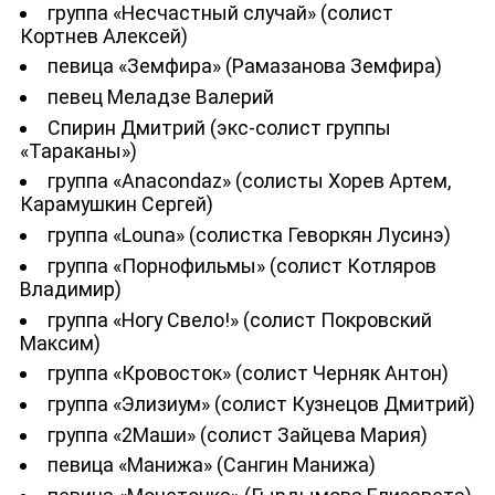
группа «Несчастный случай» (солист
Кортнев Алексей)
певица «Земфира» (Рамазанова Земфира)
певец Меладзе Валерий
Спирин Дмитрий (экс-солист группы
«Тараканы»)
группа «Anacondaz» (солисты Хорев Артем,
Карамушкин Сергей)
группа «Louna» (солистка Геворкян Лусинэ)
группа «Порнофильмы» (солист Котляров
Владимир)
группа «Ногу Свело!» (солист Покровский
Максим)
группа «Кровосток» (солист Черняк Антон)
группа «Элизиум» (солист Кузнецов Дмитрий)
группа «2Маши» (солист Зайцева Мария)
певица «Манижа» (Сангин Манижа)