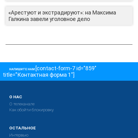
«Арестуют и экстрадируют»: на Максима
Галкина завели уголовное дело
[contact-form-7 id="859"
НАПИШИТЕ НАМ
title="Контактная форма 1"]
О НАС
О телеканале
Как обойти блокировку
ОСТАЛЬНОЕ
Интервью