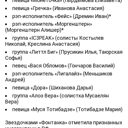
певица «Монеточка» (Гырдымова Елизавета)
певица «Гречка» (Иванова Анастасия)
рэп-исполнитель «Фейс» (Дремин Иван)*
рэп-исполнитель «Моргенштерн»
(Моргенштерн Алишер)*
группа «IC3PEAK» (солисты Костылев
Николай, Креслина Анастасия)
группа «Литтл Биг» (Прусикин Илья, Таюрская
Софья)
певец «Вася Обломов» (Гончаров Василий)
рэп-исполнитель «Лигалайз» (Меньшиков
Андрей)
певица «Дора» (Шиханова Дарья)
группа «Алоэ Вера» (солистка Мусаелян
Вера)
певица «Муся Тотибадзе» (Тотибадзе Мария)
Звездочками «Фонтанка» отметила признанных