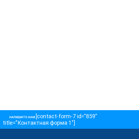
[contact-form-7 id="859"
НАПИШИТЕ НАМ
title="Контактная форма 1"]