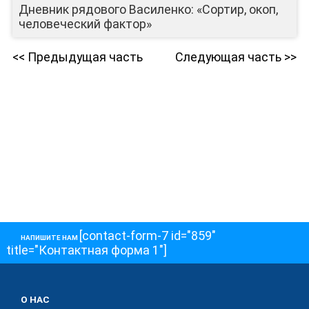
Дневник рядового Василенко: «Сортир, окоп,
человеческий фактор»
<< Предыдущая часть
Следующая часть >>
[contact-form-7 id="859"
НАПИШИТЕ НАМ
title="Контактная форма 1"]
О НАС