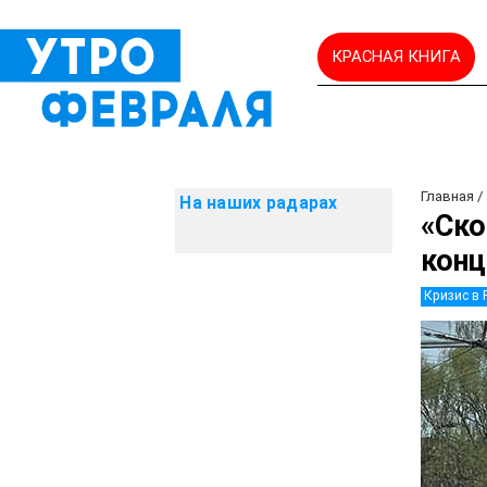
КРАСНАЯ КНИГА
Главная
/
На наших радарах
«Ско
конц
Кризис в 