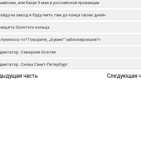
айские, или Канун 9 мая в российской провинции
ойду на завод и буду гнить там до конца своих дней»
 нищета Золотого кольца
случилось-то? Говорите, „Букинг“ заблокировали?»
 диктатор. Северная Осетия
 диктатор. Снова Санкт-Петербург
редыдущая часть
Следующая ч