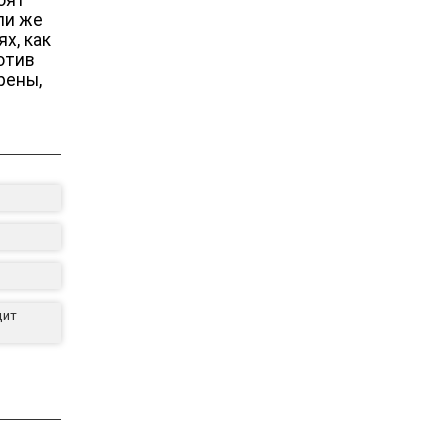
ли же
х, как
отив
рены,
дит