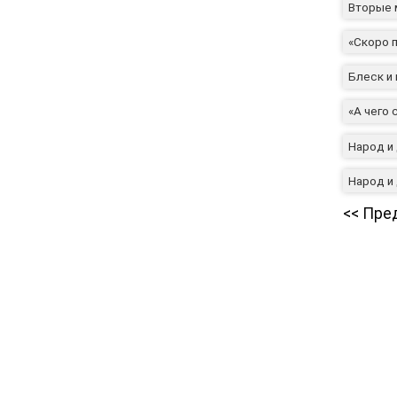
Вторые м
«Скоро п
Блеск и
«А чего 
Народ и
Народ и
<< П