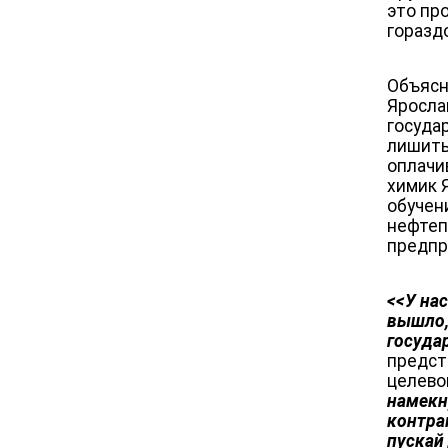
это пр
горазд
Объясн
Яросла
госуда
лишить
оплачи
химик 
обучен
нефтеп
предпр
<<У на
вышло, 
госуда
предст
целево
намекн
контра
пускай