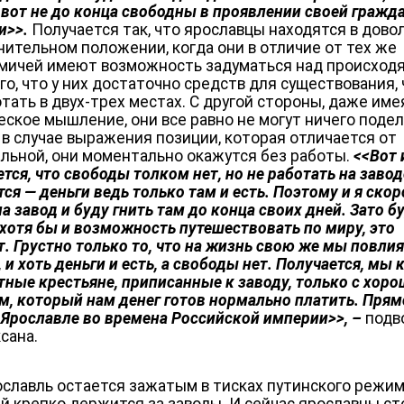
 вот не до конца свободны в проявлении своей гражд
и>>.
Получается так, что ярославцы находятся в дово
нительном положении, когда они в отличие от тех же
мичей имеют возможность задуматься над происход
ого, что у них достаточно средств для существования,
отать в двух-трех местах. С другой стороны, даже име
еское мышление, они все равно не могут ничего подел
к в случае выражения позиции, которая отличается от
льной, они моментально окажутся без работы.
<<Вот 
тся, что свободы толком нет, но не работать на завод
ся — деньги ведь только там и есть. Поэтому и я скор
а завод и буду гнить там до конца своих дней. Зато б
 хотя бы и возможность путешествовать по миру, это
т. Грустно только то, что на жизнь свою же мы повлия
и хоть деньги и есть, а свободы нет. Получается, мы 
тные крестьяне, приписанные к заводу, только с хор
м, который нам денег готов нормально платить. Прям
 Ярославле во времена Российской империи>>,
–
подв
сана.
ославль остается зажатым в тисках путинского режим
й крепко держится за заводы. И сейчас ярославцы ст