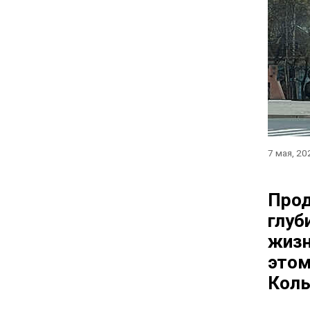
7 мая, 20
Прод
глуб
жизн
этом
Коль