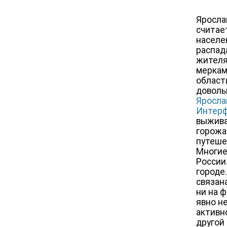
Яросла
считае
населе
распад
жителя
меркам
области
доволь
Ярослав
Интерф
выжива
горожа
путеше
Многие
России
городе
связан
ни на 
явно н
активн
другой