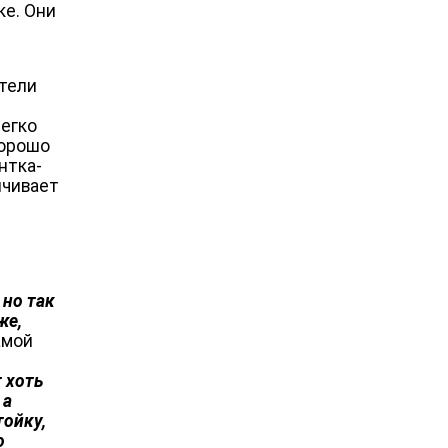
ке. Они
ители
легко
хорошо
нтка-
нчивает
 но так
же,
амой
т хоть
 а
тойку,
о