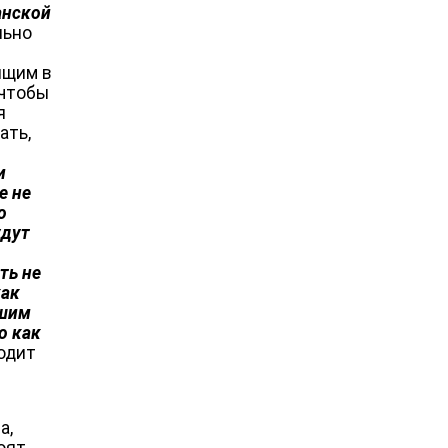
анской
льно
ящим в
 чтобы
я
ать,
и
е не
о
удут
ть не
как
ошим
о как
одит
а,
оят