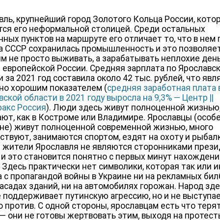
вль, крупнейший город Золотого Кольца России, кото
тся его неформальной столицей. Среди остальных
нных пунктов на маршруте его отличает то, что в нем
а СССР сохранилась промышленность и это позволяет
м не просто выживать, а зарабатывать неплохие день
 европейской России. Средняя зарплата по Ярославс
 за 2021 год составила около 42 тыс. рублей, что явл
но хорошим показателем (
средняя заработная плата 
ской области в 2021 году выросла на 9,3% — Центр ||
акс Россия
). Люди здесь живут полноценной жизнью,
ют, как в Костроме или Владимире. Ярославцы (особ
не) живут полноценной современной жизнью, много
ствуют, занимаются спортом, ездят на охоту и рыбалк
 жители Ярославля не являются сторонниками през
 и это становится понятно с первых минут нахождени
. Здесь практически нет символики, которая так или 
а с пропагандой войны в Украине ни на рекламных бил
фасадах зданий, ни на автомобилях горожан. Народ зд
е поддерживает путинскую агрессию, но и не выступа
о против. С одной стороны, ярославцам есть что терят
 — они не готовы жертвовать этим, выходя на протесты