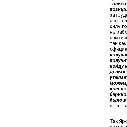
только
позици
затруд
костро
силу т
не раб
критич
так ка
официа
получае
получит
пойду н
деньги
утешае
можем, 
крепос
барино
было в
итог Ок
Так Яр
которы