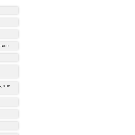
стане
 а не