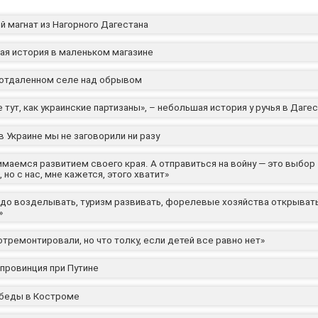
й магнат из Нагорного Дагестана
ая история в маленьком магазине
 отдаленном селе над обрывом
 тут, как украинские партизаны», – небольшая история у ручья в Даге
в Украине мы не заговорили ни разу
имаемся развитием своего края. А отправиться на войну — это выбор
 но с нас, мне кажется, этого хватит»
адо возделывать, туризм развивать, форелевые хозяйства открывать,
»
тремонтировали, но что толку, если детей все равно нет»
 провинция при Путине
беды в Костроме