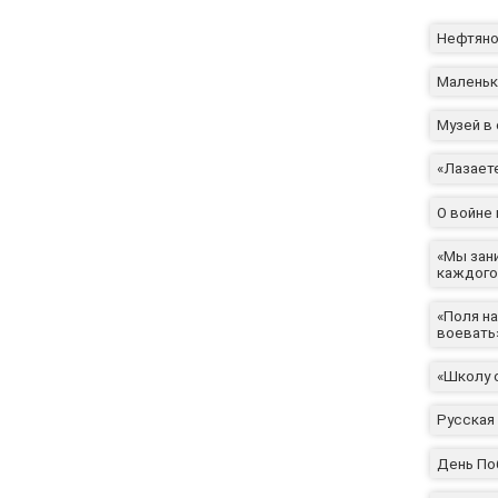
Нефтяно
Маленьк
Музей в
«Лазаете
О войне 
«Мы зан
каждого,
«Поля н
воевать
«Школу о
Русская
День По