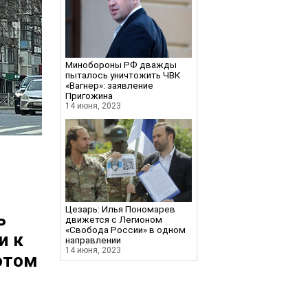
Минобороны РФ дважды
пыталось уничтожить ЧВК
«Вагнер»: заявление
Пригожина
14 июня, 2023
Цезарь: Илья Пономарев
ь
движется с Легионом
«Свобода России» в одном
и к
направлении
14 июня, 2023
отом