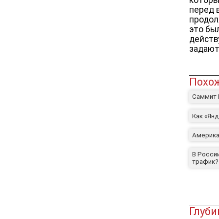
перед 
продол
это бы
действ
задают
Похож
Саммит 
Как «Ян
Америка
В Росси
трафик?
Глуби