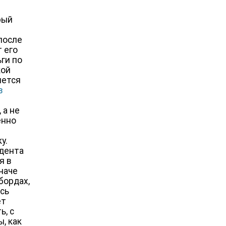
рый
 после
 его
ги по
кой
яется
в
 а не
енно
у.
идента
я в
иначе
бордах,
есь
ет
ь, с
, как