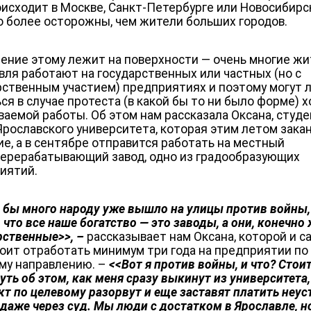
оисходит в Москве, Санкт-Петербурге или Новосибирс
о более осторожны, чем жители больших городов.
ение этому лежит на поверхности — очень многие ж
вля работают на государственных или частных (но с
рственным участием) предприятиях и поэтому могут 
ся в случае протеста (в какой бы то ни было форме) 
ваемой работы. Об этом нам рассказала Оксана, студе
Ярославского университета, которая этим летом зака
ие, а в сентябре отправится работать на местный
ерерабатывающий завод, одно из градообразующих
иятий.
с бы много народу уже вышло на улицы против войны,
что все наше богатство — это заводы, а они, конечно 
рственные>>, –
рассказывает нам Оксана, которой и с
оит отработать минимум три года на предприятии по
му направлению. –
<<Вот я против войны, и что? Стои
уть об этом, как меня сразу выкинут из университета,
кт по целевому разорвут и еще заставят платить неус
 даже через суд. Мы люди с достатком в Ярославле, н